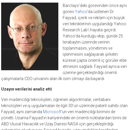
Barclays’deki görevinden önce aynı
görevi
Yahoo
’da üstlenen Dr.
Fayyad, içerik ve reklam için büyük
veri tekniklerinin uygulandığı Yahoo
Research Lab’i hayata geçirdi.
Yahoo’da kurduğu ekip, günde 25
terabaytın üzerinde verinin
toplanmasını, yönetimini ve
işlenmesini sağlayarak şirketin
küresel çapta önemli iç görüler elde
etmesini sağladı. Fayyad ayrıca veri
üzerine gerçekleştirdiği önemli
çalışmalarla CDO unvanını alan ilk isim olmayı da başardı.
Uzayın verilerini analiz etti
Veri madenciliği teknolojileri, öğrenen algoritmalar, veritabanı
teknolojileri ve iş uygulamaları ile ilgili 30’un üzerinde patent sahibi olan
Fayyad, aynı zamanda
Microsoft
’un veri madenciliği birimini de
yönetti. Usama Fayyad’ın kariyerindeki en önemli noktalardan birini de
ABD Ulusal Havacılık ve Uzay Dairesi NASA için gerçekleştirdiği