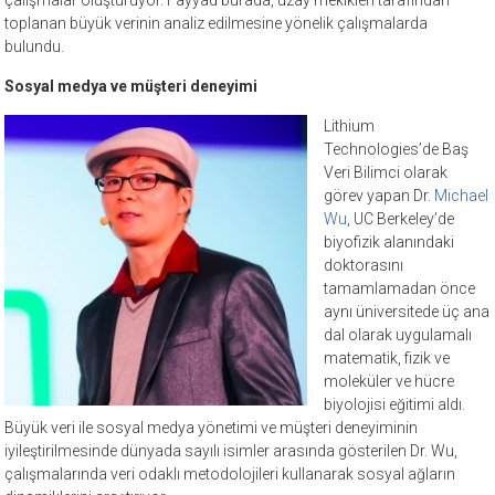
çalışmalar oluşturuyor. Fayyad burada, uzay mekikleri tarafından
toplanan büyük verinin analiz edilmesine yönelik çalışmalarda
bulundu.
Sosyal medya ve müşteri deneyimi
Lithiu
m
Technologies’de Baş
Veri Bilimci olarak
görev yapan Dr.
Michael
Wu
, UC Berkeley’de
biyofizik alanındaki
doktorasını
tamamlamadan önce
aynı üniversitede üç ana
dal olarak uygulamalı
matematik, fizik ve
moleküler ve hücre
biyolojisi eğitimi aldı.
Büyük veri ile sosyal medya yönetimi ve müşteri deneyiminin
iyileştirilmesinde dünyada sayılı isimler arasında gösterilen Dr. Wu,
çalışmalarında veri odaklı metodolojileri kullanarak sosyal ağların