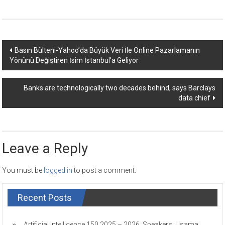
Post
Basın Bülteni-Yahoo’da Büyük Veri İle Online Pazarlamanın
Yönünü Değiştiren İsim İstanbul’a Geliyor
navigation
Banks are technologically two decades behind, says Barclays
data chief
Leave a Reply
You must be
logged in
to post a comment.
Recent Posts
Artificial Intelligence 150 2025 – 2026. Speakers. Usama