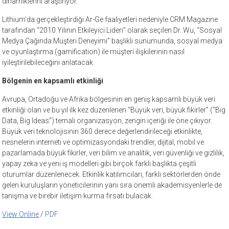
dinamiklerini araştırıyor.
Lithium’da gerçekleştirdiği Ar-Ge faaliyetleri nedeniyle CRM Magazine
tarafından “2010 Yılının Etkileyici Lideri” olarak seçilen Dr. Wu, “Sosyal
Medya Çağında Müşteri Deneyimi” başlıklı sunumunda, sosyal medya
ve oyunlaştırma (gamification) ile müşteri ilişkilerinin nasıl
iyileştirilebileceğini anlatacak.
Bölgenin en kapsamlı etkinliği
Avrupa, Ortadoğu ve Afrika bölgesinin en geniş kapsamlı büyük veri
etkinliği olan ve bu yıl ilk kez düzenlenen “Büyük veri, büyük fikirler” (“Big
Data, Big Ideas”) temalı organizasyon, zengin içeriği ile öne çıkıyor.
Büyük veri teknolojisinin 360 derece değerlendirileceği etkinlikte,
nesnelerin interneti ve optimizasyondaki trendler, dijital, mobil ve
pazarlamada büyük fikirler, veri bilim ve analitik, veri güvenliği ve gizlilik,
yapay zeka ve yeni iş modelleri gibi birçok farklı başlıkta çeşitli
oturumlar düzenlenecek. Etkinlik katılımcıları, farklı sektörlerden önde
gelen kuruluşların yöneticilerinin yanı sıra önemli akademisyenlerle de
tanışma ve birebir iletişim kurma fırsatı bulacak.
View Online
/
PDF