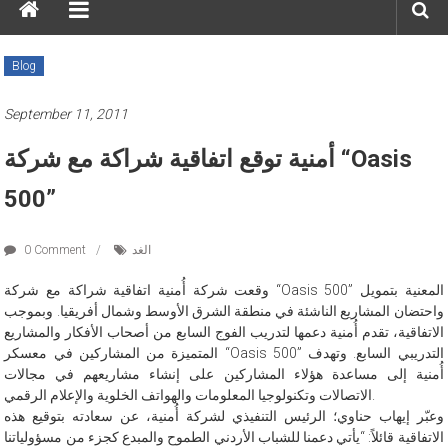
Blog
September 11, 2011
أمنية توقع اتفاقية شراكة مع شركة “Oasis
500”
الغد
0 Comment
وقعت شركة أُمنية اتفاقية شراكة مع شركة “Oasis 500” المعنية بتمويل
واحتضان المشاريع الناشئة في منطقة الشرق الأوسط وشمال أفريقيا. وبموجب
الاتفاقية، تقدم أُمنية دعمها لتدريب الفوج السابع من أصحاب الأفكار والمشاريع
المتميزة من المشاركين في معسكر “Oasis 500” التدريبي السابع. وتهدف
أُمنية إلى مساعدة هؤلاء المشاركين على إنشاء مشاريعهم في مجالات
الاتصالات وتكنولوجيا المعلومات والهواتف الخلوية والإعلام الرقمي.
وعبّر إيهاب حناوي؛ الرئيس التنفيذي لشركة أُمنية، عن سعادته بتوقيع هذه
الاتفاقية قائلاً: “يأتي دعمنا للشباب الأردني الطموح والمبدع كجزء من مسؤولياتنا