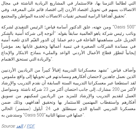
التي لطالما التزمنا بها، فالاستثمار في المشاريع الريادية الناشئة في مجال
الاتصالات يسهم في تحويل اقتصاد الأردن إلى اقتصاد قائم على المعرفة، وفي
تحقيق أهدافنا الرامية لتسخير تقنيات الاتصالات لخدمة المواطن والمجتمع”.
ومن جهته، علق الدكتور أسامة فياض؛ الرئيس التنفيذي لشركة “Oasis 500”
ونائب رئيس شركة ياهو العالمية سابقاً بقوله: “أتوجه إلى شركة أُمنية بالشكر
الجزيل على مساهمتها الفاعلة في دعم عملنا. إن الدور القيّم الذي تلعبه أُمنية
في مساندة الشركات الصغيرة في تنمية أعمالها وتحقيق غاياتها يعد مؤشراً
إيجابياً لتطوّر قطاع الأعمال الأردني الواعد والمليء بنماذج الابتكار والإبداع
والريادة التي تستحق الاهتمام”.
وأضاف فياض: “تشهد معسكراتنا التدريبية إقبالاً كبيراً من الرياديين الأردنيين
الذين نعمل جاهدين لاحتضان أفكارهم ومساندتهم في تحويلها إلى واقع ملموس.
لقد استطعنا عبر معسكراتنا التدريبية الستة السابقة أن نقدم التدريب والإرشاد
لأكثر من 200 مشارك، إلى جانب احتضان أكثر من 23 شركة ناشئة. وسنواصل
العمل لتقديم التدريب والإرشاد للمزيد من الرياديين لتمكينهم من تسويق
أفكارهم واستقطاب المهتمين للاستثمار بها وتحقيق أهدافهم، وذلك ضمن
معسكرنا التدريبي السابع الذي سينطلق في 24 أيلول (سبتمبر) الحالي
وستدشن به “Oasis 500″عملها في سنتها الثانية”.
PDF
/
الغد
Source: